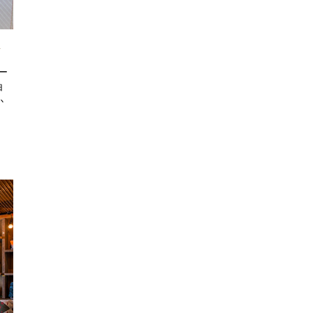
☆
ー
白
か