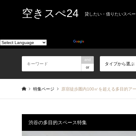
空きスぺ24
貸したい・借りたいスペー
Powered by
Translate
and
タイプから選ぶ
or
特集ページ
原宿徒歩圏内100㎡を超える多目的アーティ
渋谷の多目的スペース特集