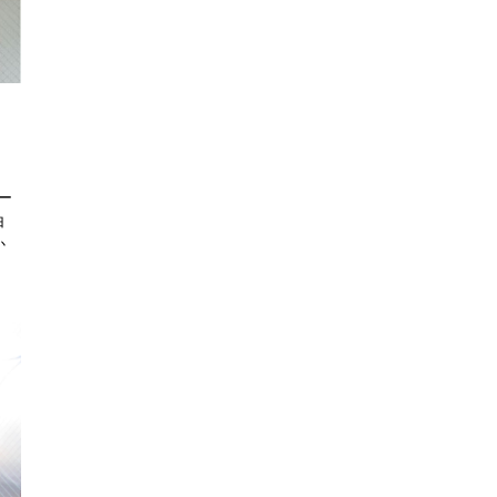
ー
白
か