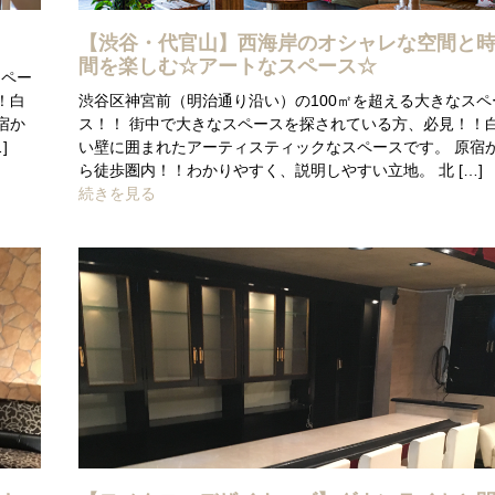
【渋谷・代官山】西海岸のオシャレな空間と
間を楽しむ☆アートなスペース☆
スペー
！白
渋谷区神宮前（明治通り沿い）の100㎡を超える大きなスペ
宿か
ス！！ 街中で大きなスペースを探されている方、必見！！
]
い壁に囲まれたアーティスティックなスペースです。 原宿
ら徒歩圏内！！わかりやすく、説明しやすい立地。 北 […]
続きを見る