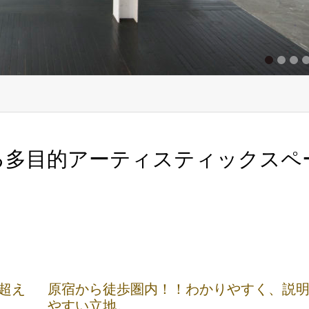
1
2
3
4
5
える多目的アーティスティックスペ