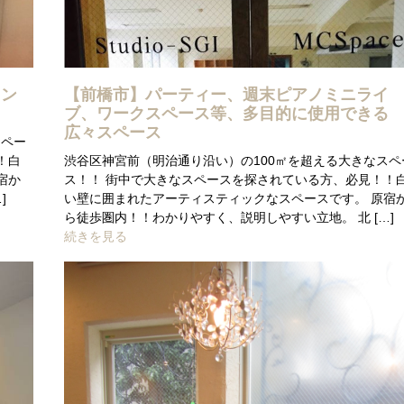
レン
【前橋市】パーティー、週末ピアノミニライ
ブ、ワークスペース等、多目的に使用できる
広々スペース
スペー
！白
渋谷区神宮前（明治通り沿い）の100㎡を超える大きなスペ
宿か
ス！！ 街中で大きなスペースを探されている方、必見！！
]
い壁に囲まれたアーティスティックなスペースです。 原宿
ら徒歩圏内！！わかりやすく、説明しやすい立地。 北 […]
続きを見る