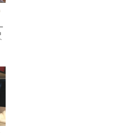
時
ー
白
か