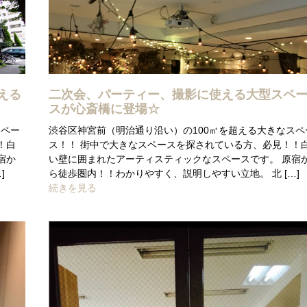
える
二次会、パーティー、撮影に使える大型スペ
スが心斎橋に登場☆
スペー
渋谷区神宮前（明治通り沿い）の100㎡を超える大きなスペ
！白
ス！！ 街中で大きなスペースを探されている方、必見！！
宿か
い壁に囲まれたアーティスティックなスペースです。 原宿
]
ら徒歩圏内！！わかりやすく、説明しやすい立地。 北 […]
続きを見る